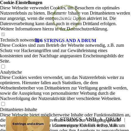
Cookie-Einstellungen
Diese Webseite verwendet Cookies, um Besuchern ein optimales
Nutzererlebnis zu bieten. Bestimmte Inhalte von Drittanbietern werden
nur angezeigt, wenn die entsprechende Option aktiviert ist. Die
Datenverarbeitung kann dann auch in einem Drittland erfolgen.
Weitere Informationen hierzu in der Datenschutzerklärung.
Technisch notwendige
6 STRINGS AND A DRUM
Diese Cookies sind zum Betrieb der Webseite notwendig, z.B. zum
Schutz vor Hackerangriffen und zur Gewährleistung eines
konsistenten und der Nachfrage angepassten Erscheinungsbilds der
Seite.
Analytische
Diese Cookies werden verwendet, um das Nutzererlebnis weiter zu
optimieren. Hierunter fallen auch Statistiken, die dem
Webseitenbetreiber von Drittanbietern zur Verfügung gestellt werden,
sowie die Ausspielung von personalisierter Werbung durch die
Nachverfolgung der Nutzeraktivität über verschiedene Webseiten.
Drittanbieter-Inhalte
Diese Webseite bietet möglicherweise Inhalte oder Funktionalitäten an,
6 STRINGS AND A DRUM
die von Drittanbietern eigenverantwortlich zur Verfügung gestellt
|
werden. Diese Drittanbieter können eigene Cookies setzen, z.B. um
Contemporary Irish Folk & Pop Music
die Nutzeraktivität zu verfolgen oder ihre Angebote zu personalisieren