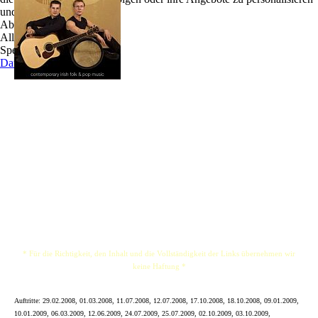
und zu optimieren.
6-Strings-and-a-Drum bestechen sowohl durch
Ablehnen
Leidenschaft als auch durch Harmonie auf der
Alle akzeptieren
Bühne, mit der sie sich und ihre Musik
Speichern
präsentieren. Die beiden Musiker, die auf Bühnen
Datenschutz
zwischen Hamburg und Frankfurt Zuhause sind,
lassen den Funken mit fetzigen, aber auch
stimmungsvollen Balladen überspringen.
Ihr Programm ist überwiegend irisch, aber auch Stücke aus Rock und Pop lassen sie
gerne zwischendurch erklingen.
Durch Johannes einzigartige Stimme, dem Beat der in Deutschland nur selten zu
hörenden Bodhran und dem ungewöhnlichen Arrangement ist jedes Stück ein
besonderer Genuss.
* Für die Richtigkeit, den Inhalt und die Vollständigkeit der Links übernehmen wir
keine Haftung *
Auftritte:
29.02.2008, 01.03.2008, 11.07.2008, 12.07.2008, 17.10.2008, 18.10.2008, 09.01.2009,
10.01.2009, 06.03.2009, 12.06.2009, 24.07.2009, 25.07.2009, 02.10.2009, 03.10.2009,