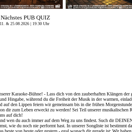
Nächstes PUB QUIZ
11. & 25.08.2026 | 19:30 Uhr
nserer Karaoke-Bühne! - Lass dich von den zauberhaften Klängen der gr
t und Hingabe, während du die Freiheit der Musik in der warmen, einla
d auf den Lippen feiern wir gemeinsam bis in die frühen Morgenstunden
von dir zum Leben erweckt zu werden! Sei Teil unserer musikalischen R
ns auf dich!
 und wen du auch immer auf dem Weg zu uns findest. Such dir DEINEN
st, wie du noch nie performt hast. In unserer Songliste ist bestimmt d
beste von heute oder gestern - egal wonach dir gerade ist: Wir haben