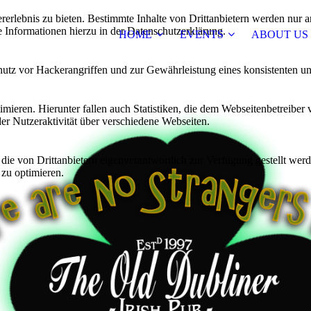
lebnis zu bieten. Bestimmte Inhalte von Drittanbietern werden nur ang
e Informationen hierzu in der Datenschutzerklärung.
HOME
EVENTS
ABOUT US
utz vor Hackerangriffen und zur Gewährleistung eines konsistenten un
ieren. Hierunter fallen auch Statistiken, die dem Webseitenbetreiber v
r Nutzeraktivität über verschiedene Webseiten.
 die von Drittanbietern eigenverantwortlich zur Verfügung gestellt wer
 zu optimieren.