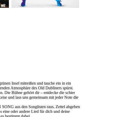
Im The Old Dubliner - Irish Pub - Hamburg
- 18:00 Uhr | DOORS OPEN
- 19:00 Uhr | MARK CURRAN | Rock-Pop
- 21:30 Uhr | MIKEL ONETWO | Rockabilly-Rock 'n' Roll
ünen Insel mitreißen und tauche ein in ein
denden Atmosphäre des Old Dubliners spürst.
. Die Bühne gehört dir – entdecke die schier
eise und lass uns gemeinsam mit jeder Note die
 SONG aus den Songlisten raus, Zettel abgeben
as eine oder andere Lied für dich und deine
 es bestimmt dabei.