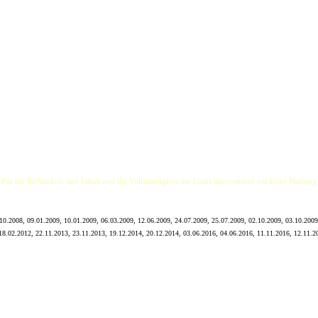
n sowohl durch Leidenschaft als auch durch Harmonie auf der Bühne, mit der sie sich und ihr
t Zuhause sind, lassen den Funken mit fetzigen, aber auch stimmungsvollen Balladen übersp
risch, aber auch Stücke aus Rock und Pop lassen sie gerne zwischendurch erklingen.
timme, dem Beat der in Deutschland nur selten zu hörenden Bodhran und dem ungewöhnlichen 
 Für die Richtigkeit, den Inhalt und die Vollständigkeit der Links übernehmen wir keine Haftung
10.2008, 09.01.2009, 10.01.2009, 06.03.2009, 12.06.2009, 24.07.2009, 25.07.2009, 02.10.2009, 03.10.2009
18.02.2012, 22.11.2013, 23.11.2013, 19.12.2014, 20.12.2014, 03.06.2016, 04.06.2016, 11.11.2016, 12.11.2