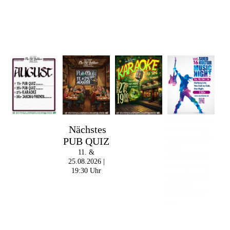
Im The Old Dubliner -
Nächstes
Irish Pub - Hamburg
PUB QUIZ
- 18:00 Uhr | DOORS
OPEN
11. &
- 19:00 Uhr | MARK
25.08.2026 |
CURRAN | Rock-Pop
19:30 Uhr
- 21:30 Uhr | MIKEL
ONETWO |
Rockabilly-Rock 'n'
Roll