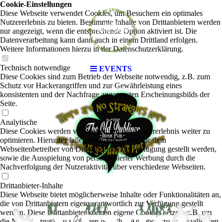
Cookie-Einstellungen
Diese Webseite verwendet Cookies, um Besuchern ein optimales
Nutzererlebnis zu bieten. Bestimmte Inhalte von Drittanbietern werden
nur angezeigt, wenn die entsprechende Option aktiviert ist. Die
Datenverarbeitung kann dann auch in einem Drittland erfolgen.
Weitere Informationen hierzu in der Datenschutzerklärung.
Technisch notwendige
EVENTS
Diese Cookies sind zum Betrieb der Webseite notwendig, z.B. zum
Schutz vor Hackerangriffen und zur Gewährleistung eines
konsistenten und der Nachfrage angepassten Erscheinungsbilds der
Seite.
Analytische
Diese Cookies werden verwendet, um das Nutzererlebnis weiter zu
optimieren. Hierunter fallen auch Statistiken, die dem
Webseitenbetreiber von Drittanbietern zur Verfügung gestellt werden,
sowie die Ausspielung von personalisierter Werbung durch die
Nachverfolgung der Nutzeraktivität über verschiedene Webseiten.
Drittanbieter-Inhalte
Diese Webseite bietet möglicherweise Inhalte oder Funktionalitäten an,
die von Drittanbietern eigenverantwortlich zur Verfügung gestellt
werden. Diese Drittanbieter können eigene Cookies setzen, z.B. um
die Nutzeraktivität zu verfolgen oder ihre Angebote zu personalisieren