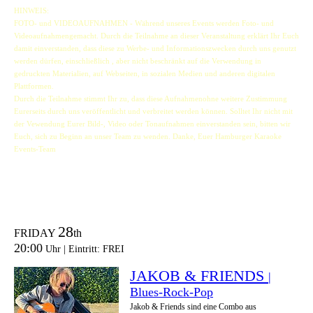
HINWEIS:
FOTO- und VIDEOAUFNAHMEN - Während unseres Events werden Foto- und
Videoaufnahmengemacht. Durch die Teilnahme an dieser Veranstaltung erklärt Ihr Euch
damit einverstanden, dass diese zu Werbe- und Informationszwecken durch uns genutzt
werden dürfen, einschließlich , aber nicht beschränkt auf die Verwendung in
gedruckten Materialien, auf Webseiten, in sozialen Medien und anderen digitalen
Plattformen.
Durch die Teilnahme stimmt Ihr zu, dass diese Aufnahmenohne weitere Zustimmung
Eurerseits durch uns veröffentlicht und verbreitet werden können. Solltet Ihr nicht mit
der Vewendung Eurer Bild-, Video oder Tonaufnahmen einverstanden sein, bitten wir
Euch, sich zu Beginn an unser Team zu wenden. Danke, Euer Hamburger Karaoke
Events-Team
28
FRIDAY
th
20:00
Uhr | Eintritt: FREI
JAKOB & FRIENDS
|
Blues-Rock-Pop
Jakob & Friends sind eine Combo aus