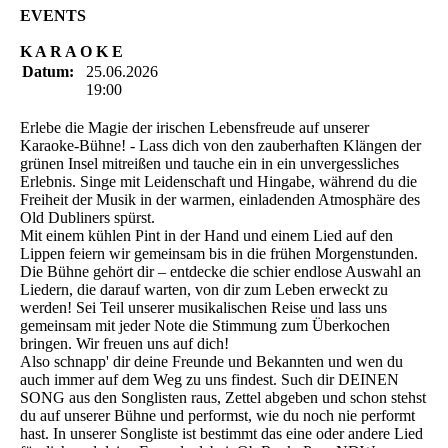
EVENTS
K A R A O K E
Datum:
25.06.2026
19:00
Erlebe die Magie der irischen Lebensfreude auf unserer
Karaoke-Bühne! - Lass dich von den zauberhaften Klängen der
grünen Insel mitreißen und tauche ein in ein unvergessliches
Erlebnis. Singe mit Leidenschaft und Hingabe, während du die
Freiheit der Musik in der warmen, einladenden Atmosphäre des
Old Dubliners spürst.
Mit einem kühlen Pint in der Hand und einem Lied auf den
Lippen feiern wir gemeinsam bis in die frühen Morgenstunden.
Die Bühne gehört dir – entdecke die schier endlose Auswahl an
Liedern, die darauf warten, von dir zum Leben erweckt zu
werden! Sei Teil unserer musikalischen Reise und lass uns
gemeinsam mit jeder Note die Stimmung zum Überkochen
bringen. Wir freuen uns auf dich!
Also schnapp' dir deine Freunde und Bekannten und wen du
auch immer auf dem Weg zu uns findest. Such dir DEINEN
SONG aus den Songlisten raus, Zettel abgeben und schon stehst
du auf unserer Bühne und performst, wie du noch nie performt
hast. In unserer Songliste ist bestimmt das eine oder andere Lied