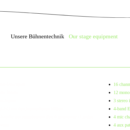
Unsere Bühnentechnik
/
Our stage equipment
:
ischpult
nal-Mischpult
16 chann
no-Inputs
12 mono 
eo-Inputs
3 stereo 
d-EQ mit durchstimmbaren Mitten
4-band E
-Kanäle mit eingebautem dbx Kompressor / Limiter
4 mic cha
xwege
4 aux pa