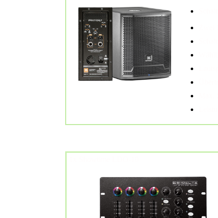
Schalt
Zwei 
Schalt
Wählb
Lauts
Übert
Max. 
Leist
1x Showtime LDO-10