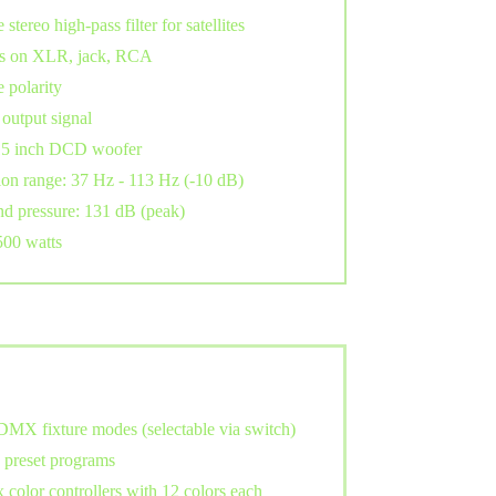
stereo high-pass filter for satellites
s on XLR, jack, RCA
 polarity
 output signal
15 inch DCD woofer
ion range: 37 Hz - 113 Hz (-10 dB)
d pressure: 131 dB (peak)
500 watts
DMX fixture modes (selectable via switch)
 preset programs
x color controllers with 12 colors each