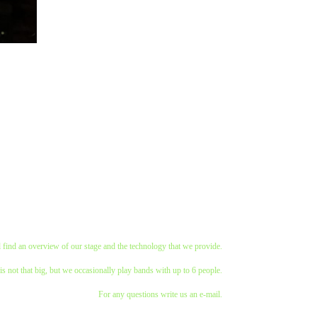
 find an overview of our stage and the technology that we provide.
is not that big, but we occasionally play bands with up to 6 people.
For any questions write us an e-mail.