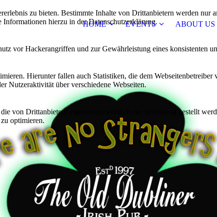
lebnis zu bieten. Bestimmte Inhalte von Drittanbietern werden nur ang
e Informationen hierzu in der Datenschutzerklärung.
HOME
EVENTS
ABOUT US
utz vor Hackerangriffen und zur Gewährleistung eines konsistenten un
ieren. Hierunter fallen auch Statistiken, die dem Webseitenbetreiber v
r Nutzeraktivität über verschiedene Webseiten.
 die von Drittanbietern eigenverantwortlich zur Verfügung gestellt wer
 zu optimieren.