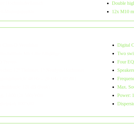
ter Hochständerflansch
Double high
0-Montagepunkte
12x M10 mo
itor
e Class-D Verstärker
Digital 
mschaltbare Mic/Line Eingänge
Two swit
Q Presets
Four EQ 
recher: 12" Tieftöner, 1“ Neodym-Hochtöner
Speakers
agungsbereich: 48 Hz – 20 kHz (-10 dB)
Frequenc
challdruck: 126 dB (Peak)
Max. Sou
ng: 1.000 (2x 500) Watt
Power: 1
hlwinkel: 100°x60
Dispersi