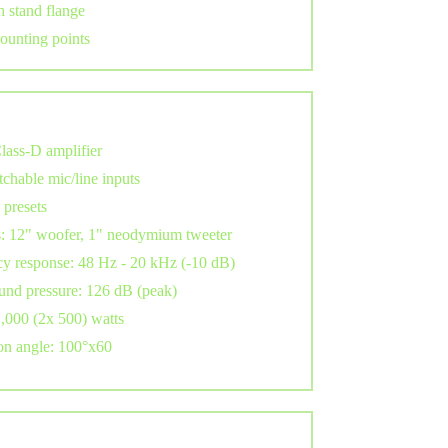
 stand flange
unting points
Class-D amplifier
chable mic/line inputs
presets
: 12" woofer, 1" neodymium tweeter
y response: 48 Hz - 20 kHz (-10 dB)
nd pressure: 126 dB (peak)
,000 (2x 500) watts
on angle: 100°x60