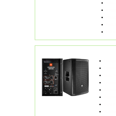
Solo- 
4 Sub
einge
Peak 
100 m
2x JBL PRX812W
Aktive Lauts
Lautspr
Übertr
Max. S
Leistun
Abstra
Digital
Zwei E
Wählba