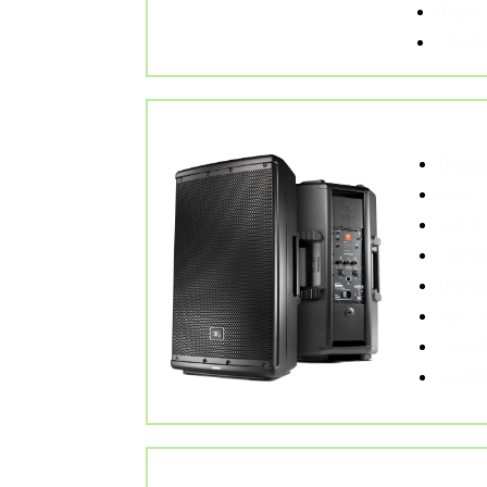
Doppel
12x M1
1x JBL eon 612
Aktiver Mon
Digital
Zwei u
Vier E
Lautsp
Übertr
Max. S
Leistu
Abstra
1x JBL PRX 715 XLF
Subwoofer