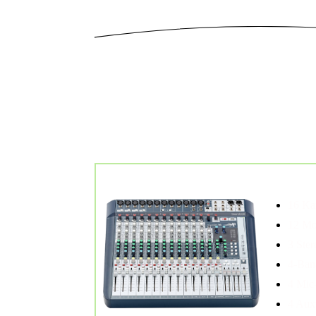
Soundcraft Signature 16
16 Kanal-M
16 Ka
12 Mo
3 Ster
4-Ban
4 Mic
4 Au