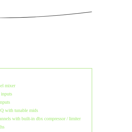
el mixer
inputs
inputs
Q with tunable mids
nnels with built-in dbx compressor / limiter
ths