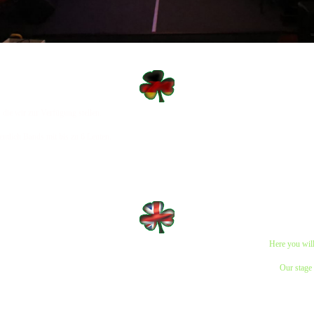
 die wir zur Verfügung stellen.
entlich Bands mit bis zu 6 Leuten.
Here you will
Our stage 