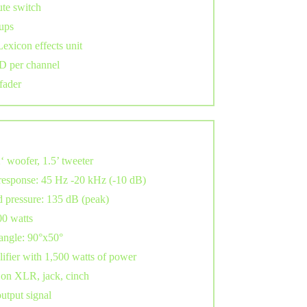
ute switch
ups
Lexicon effects unit
D per channel
fader
‘ woofer, 1.5’ tweeter
response: 45 Hz -20 kHz (-10 dB)
 pressure: 135 dB (peak)
00 watts
angle: 90°x50°
lifier with 1,500 watts of power
 on XLR, jack, cinch
output signal