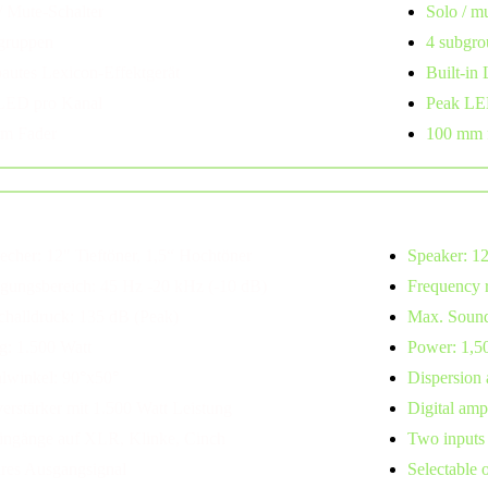
/ Mute-Schalter
Solo / m
gruppen
4 subgro
bautes Lexicon-Effektgerät
Built-in 
LED pro Kanal
Peak LE
m Fader
100 mm 
precher
echer: 12" Tieftöner, 1,5“ Hochtöner
Speaker: 12
agungsbereich: 45 Hz -20 kHz (-10 dB)
Frequency 
challdruck: 135 dB (Peak)
Max. Sound
g: 1.500 Watt
Power: 1,5
hlwinkel: 90°x50°
Dispersion 
verstärker mit 1.500 Watt Leistung
Digital amp
ingänge auf XLR, Klinke, Cinch
Two inputs
res Ausgangsignal
Selectable 