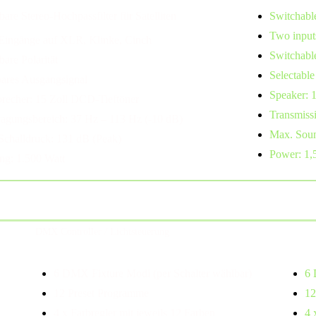
bare Stereo-Hochpassfilter für Satelliten
Switchable 
Two input
Eingänge auf XLR, Klinke, Cinch
Switchable
bare Polarität
Selectable
ares Ausgangsignal
Speaker: 
precher: 15 Zoll DCD-Tieftöner
Transmiss
ragungsbereich: 37 Hz – 113 Hz (-10 dB)
Max. Soun
Schalldruck: 131 dB (Peak)
Power: 1,
ung: 1.500 Watt
DMX Controller / Lichtsteuerung
6 DMX Fixture Modi (per Schalter wählbar)
6 
12 Preset Programme
12
4 x Farbregler mit jeweils 12 Farben
4 