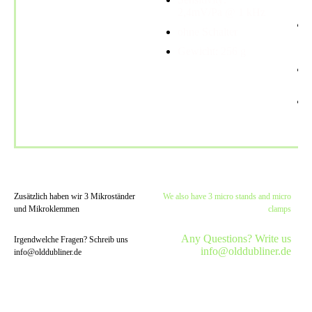
2,4mV/Pa @ 1 kHz
ohne Schalter
Gewicht: 256 g
Zusätzlich haben wir 3 Mikroständer
We also have 3 micro stands and micro
und Mikroklemmen
clamps
Any Questions? Write us
Irgendwelche Fragen? Schreib uns
info@olddubliner.de
info@olddubliner.de