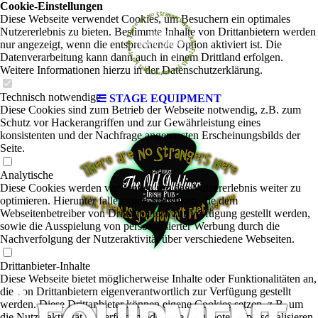
Cookie-Einstellungen
Diese Webseite verwendet Cookies, um Besuchern ein optimales
Nutzererlebnis zu bieten. Bestimmte Inhalte von Drittanbietern werden
nur angezeigt, wenn die entsprechende Option aktiviert ist. Die
Datenverarbeitung kann dann auch in einem Drittland erfolgen.
Weitere Informationen hierzu in der Datenschutzerklärung.
Technisch notwendige
STAGE EQUIPMENT
Diese Cookies sind zum Betrieb der Webseite notwendig, z.B. zum
Schutz vor Hackerangriffen und zur Gewährleistung eines
konsistenten und der Nachfrage angepassten Erscheinungsbilds der
Seite.
Analytische
Diese Cookies werden verwendet, um das Nutzererlebnis weiter zu
optimieren. Hierunter fallen auch Statistiken, die dem
Webseitenbetreiber von Drittanbietern zur Verfügung gestellt werden,
sowie die Ausspielung von personalisierter Werbung durch die
Nachverfolgung der Nutzeraktivität über verschiedene Webseiten.
Drittanbieter-Inhalte
Diese Webseite bietet möglicherweise Inhalte oder Funktionalitäten an,
die von Drittanbietern eigenverantwortlich zur Verfügung gestellt
werden. Diese Drittanbieter können eigene Cookies setzen, z.B. um
die Nutzeraktivität zu verfolgen oder ihre Angebote zu personalisieren