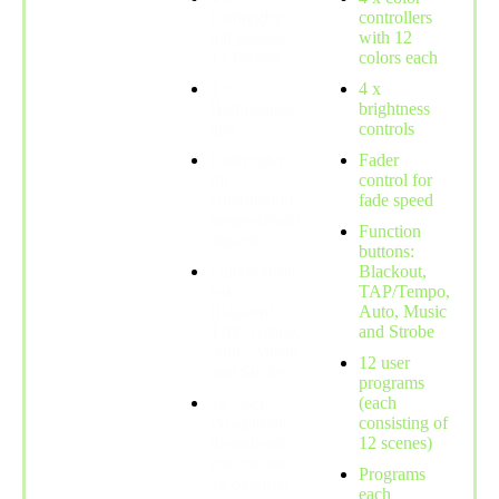
Farbregler
controllers
mit jeweils
with 12
12 Farben
colors each
4 x
4 x
Helligkeitsre
brightness
gler
controls
Faderegler
Fader
für
control for
Überblendu
fade speed
ngsgeschwin
Function
digkeit
buttons:
Funktionstas
Blackout,
ten:
TAP/Tempo,
Blackout,
Auto, Music
TAP/Tempo,
and Strobe
Auto, Musik
12 user
und Strobe
programs
12 User
(each
Programme
consisting of
(bestehend
12 scenes)
jeweils aus
Programs
12 Szenen)
each