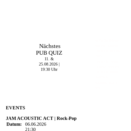
Im The Old Dubliner -
Nächstes
Irish Pub - Hamburg
PUB QUIZ
- 18:00 Uhr | DOORS
OPEN
11. &
- 19:00 Uhr | MARK
25.08.2026 |
CURRAN | Rock-Pop
19:30 Uhr
- 21:30 Uhr | MIKEL
ONETWO |
Rockabilly-Rock 'n'
Roll
EVENTS
JAM ACOUSTIC ACT | Rock-Pop
Datum:
06.06.2026
21:30