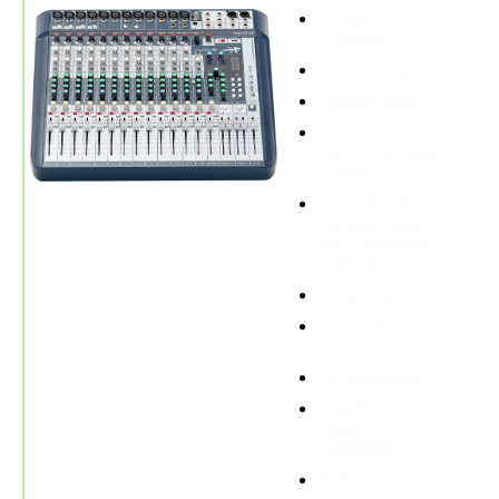
16 Kanal-
Mischpult
12 Mono-Inputs
3 Stereo-Inputs
4-Band-EQ mit
durchstimmbaren
Mitten
4 Mic-Kanäle
mit eingebautem
dbx Kompressor
/ Limiter
4 Auxwege
Solo- / Mute-
Schalter
4 Subgruppen
eingebautes
Lexicon-
Effektgerät
Peak LED pro