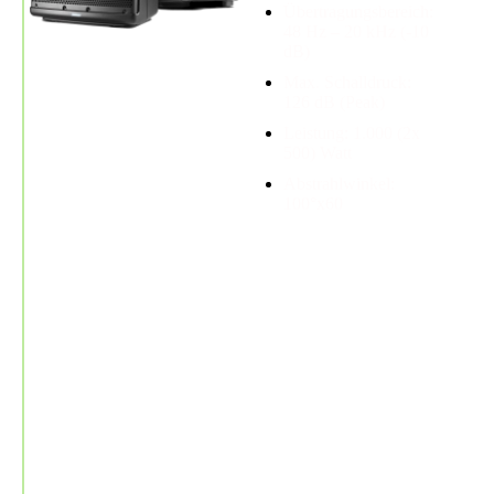
Übertragungsbereich:
48 Hz – 20 kHz (-10
dB)
Max. Schalldruck:
126 dB (Peak)
Leistung: 1.000 (2x
500) Watt
Abstrahlwinkel:
100°x60