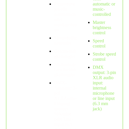
Programme
automatic or
jeweils
music-
automatisch
controlled
oder
Master
musikgesteu
brightness
ert
control
Masterhellig
Speed
keitregler
control
Geschwindi
Strobe speed
gkeitsregler
control
Stroboskop-
DMX
Geschwindi
output: 3-pin
gkeitsregler
XLR audio
DMX-
input:
Ausgang: 3-
internal
pol
microphone
XLRAudio-
or line input
Eingang:
(6.3 mm
internes
jack)
Mikrofon
oder Line-
Input (6,3