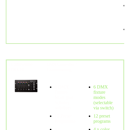
1x Showtime
DMX Controller /
LDO-10
Lichtsteuerung
6 DMX
6 DMX
Fixture
fixture
Modi (per
modes
Schalter
(selectable
wählbar)
via switch)
12 Preset
12 preset
Programme
programs
4 x
4 x color