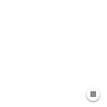
web: www.olddubliner.de
e-mail: info@olddubliner.de
© 1997 - 2026 | The Old Dubliner - Irish Pub – Hamburg
-Harburg
design by
DWARV-
DESIGN
IMPRESSUM
|
DATENSCHUTZ