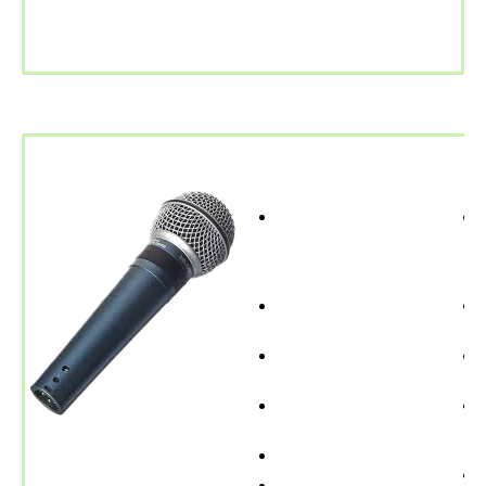
mm Klinke)
t.bone MB85 Beta
Mikrofon
ideal für Drums,
Vocals und
Gitarrenamp-
Abnahme
Charakteristik:
Superniere
sehr voller, runder
Sound
Übertragungsbereich:
20 - 17.000 Hz
max SPL: 155 dB
Sensitivity: