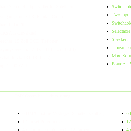
bare Stereo-Hochpassfilter für Satelliten
Switchable 
Two input
Eingänge auf XLR, Klinke, Cinch
Switchable
bare Polarität
Selectable
ares Ausgangsignal
Speaker: 
precher: 15 Zoll DCD-Tieftöner
Transmiss
ragungsbereich: 37 Hz – 113 Hz (-10 dB)
Max. Soun
Schalldruck: 131 dB (Peak)
Power: 1,
ung: 1.500 Watt
DMX Controller / Lichtsteuerung
6 DMX Fixture Modi (per Schalter wählbar)
6 
12 Preset Programme
12
4 x Farbregler mit jeweils 12 Farben
4 