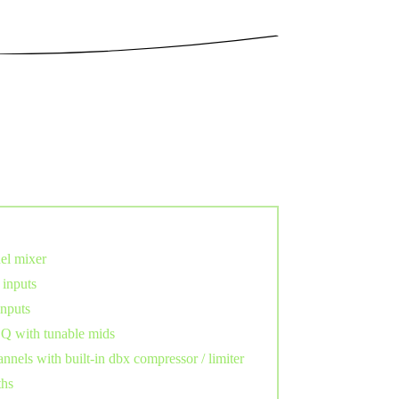
el mixer
inputs
inputs
Q with tunable mids
nnels with built-in dbx compressor / limiter
ths