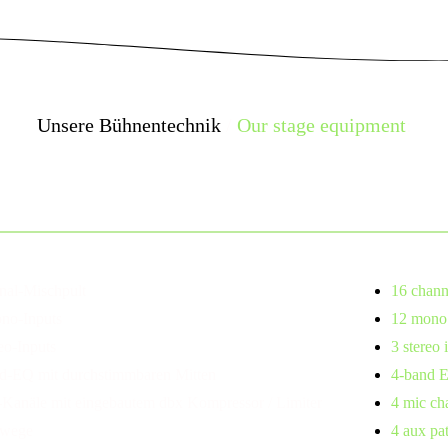
Unsere Bühnentechnik
/
Our stage equipment
:
ischpult
nal-Mischpult
16 chann
no-Inputs
12 mono 
eo-Inputs
3 stereo 
d-EQ mit durchstimmbaren Mitten
4-band E
-Kanäle mit eingebautem dbx Kompressor / Limiter
4 mic cha
xwege
4 aux pa