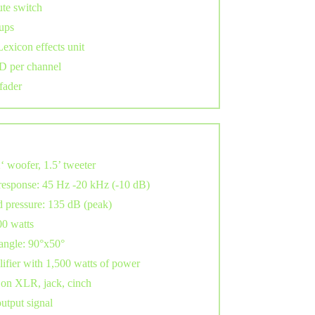
ute switch
ups
Lexicon effects unit
D per channel
fader
‘ woofer, 1.5’ tweeter
response: 45 Hz -20 kHz (-10 dB)
 pressure: 135 dB (peak)
00 watts
angle: 90°x50°
lifier with 1,500 watts of power
 on XLR, jack, cinch
output signal