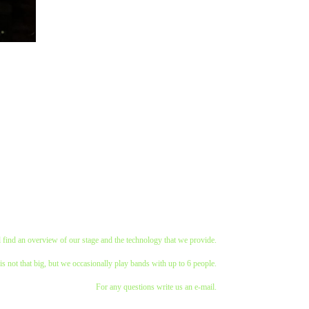
 find an overview of our stage and the technology that we provide.
is not that big, but we occasionally play bands with up to 6 people.
For any questions write us an e-mail.