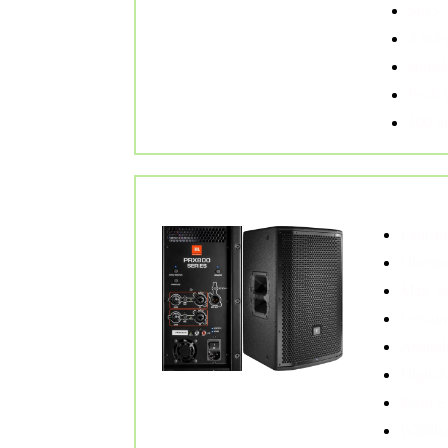
Solo- 
4 Sub
einge
Peak 
100 m
2x JBL PRX812W
Aktive Lauts
Lautspr
Übertr
Max. S
Leistun
Abstra
Digital
Zwei E
Wählba