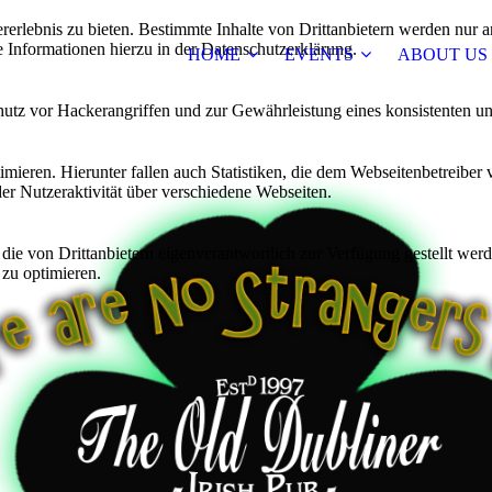
lebnis zu bieten. Bestimmte Inhalte von Drittanbietern werden nur ang
e Informationen hierzu in der Datenschutzerklärung.
HOME
EVENTS
ABOUT US
utz vor Hackerangriffen und zur Gewährleistung eines konsistenten un
ieren. Hierunter fallen auch Statistiken, die dem Webseitenbetreiber v
r Nutzeraktivität über verschiedene Webseiten.
 die von Drittanbietern eigenverantwortlich zur Verfügung gestellt wer
 zu optimieren.