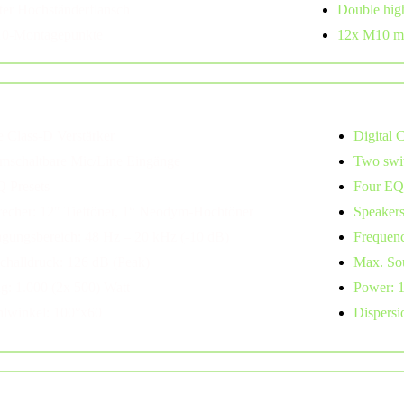
ter Hochständerflansch
Double high
0-Montagepunkte
12x M10 mo
itor
e Class-D Verstärker
Digital 
mschaltbare Mic/Line Eingänge
Two swit
Q Presets
Four EQ 
recher: 12" Tieftöner, 1“ Neodym-Hochtöner
Speakers
agungsbereich: 48 Hz – 20 kHz (-10 dB)
Frequenc
challdruck: 126 dB (Peak)
Max. Sou
ng: 1.000 (2x 500) Watt
Power: 1
hlwinkel: 100°x60
Dispersi