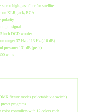
stereo high-pass filter for satellites
s on XLR, jack, RCA
 polarity
 output signal
15 inch DCD woofer
ion range: 37 Hz - 113 Hz (-10 dB)
d pressure: 131 dB (peak)
500 watts
DMX fixture modes (selectable via switch)
 preset programs
x color controllers with 12 colors each