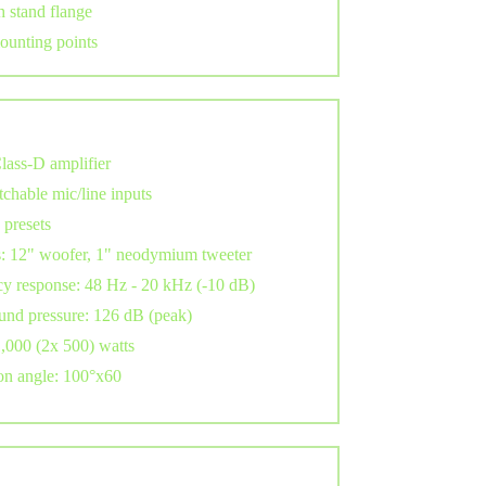
 stand flange
unting points
Class-D amplifier
chable mic/line inputs
presets
: 12" woofer, 1" neodymium tweeter
y response: 48 Hz - 20 kHz (-10 dB)
nd pressure: 126 dB (peak)
,000 (2x 500) watts
on angle: 100°x60