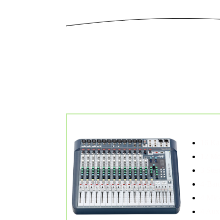
Soundcraft Signature 16
16 Kanal-M
16 Ka
12 Mo
3 Ster
4-Ban
4 Mic
4 Au