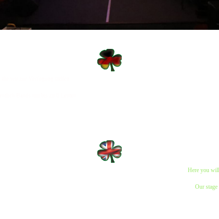
 die wir zur Verfügung stellen.
entlich Bands mit bis zu 6 Leuten.
Here you will
Our stage 