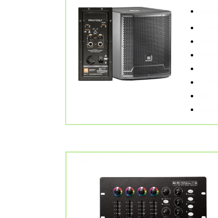
Schalt
Zwei 
Schalt
Wählb
Lauts
Übert
Max. 
Leist
1x Showtime LDO-10