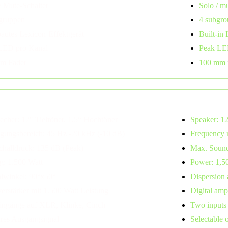
/ Mute-Schalter
Solo / m
gruppen
4 subgro
bautes Lexicon-Effektgerät
Built-in 
LED pro Kanal
Peak LE
m Fader
100 mm 
precher
echer: 12" Tieftöner, 1,5“ Hochtöner
Speaker: 12
agungsbereich: 45 Hz -20 kHz (-10 dB)
Frequency 
challdruck: 135 dB (Peak)
Max. Sound
g: 1.500 Watt
Power: 1,5
hlwinkel: 90°x50°
Dispersion 
verstärker mit 1.500 Watt Leistung
Digital amp
ingänge auf XLR, Klinke, Cinch
Two inputs
res Ausgangsignal
Selectable 