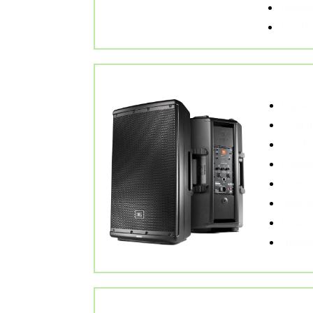
Doppel
12x M1
1x JBL eon 612
Aktiver Mon
Digital
Zwei u
Vier E
Lautsp
Übertr
Max. S
Leistu
Abstra
1x JBL PRX 715 XLF
Subwoofer