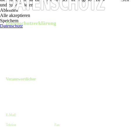
und zu optimieren.
Ablehnen
Alle akzeptieren
Speichern
Datenschutzerklärung
Datenschutz
Diese Datenschutzerklärung klärt Sie über die Art, den Umfang und Zweck der
Verarbeitung von personenbezogenen Daten (nachfolgend kurz „Daten“) im Rahmen
der Erbringung unserer Leistungen sowie innerhalb unseres Onlineangebotes und der
mit ihm verbundenen Webseiten, Funktionen und Inhalte sowie externen
Onlinepräsenzen, wie z.B. unser Social Media Profile auf (nachfolgend gemeinsam
bezeichnet als „Onlineangebot“). Im Hinblick auf die verwendeten Begrifflichkeiten,
wie z.B. „Verarbeitung“ oder „Verantwortlicher“ verweisen wir auf die Definitionen
im Art. 4 der Datenschutzgrundverordnung (DSGVO).
Verantwortlicher
The Old Dubliner - Irish Pub - Hamburg
Kirsten Czeskleba-Huuck & Christina Lürken GbR
Neue Straße 58 // Lämmertwiete
21073 Hamburg-Harburg, Deutschland
E-Mail:
info@olddubliner.de
Telefon
: +49 (0)40 – 77 11 04 45 |
Fax
: +49 (0)40 – 71 66 81 20