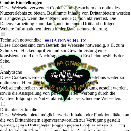
Cookie-Einstellungen
Diese Webseite verwendet Cookies, um Besuchern ein optimales
Nutzererlebnis zu bieten. Bestimmte Inhalte von Drittanbietern werden
nur angezeigt, wenn die entsprechende Option aktiviert ist. Die
Datenverarbeitung kann dann auch in einem Drittland erfolgen.
Weitere Informationen hierzu in der Datenschutzerklärung.
Technisch notwendige
DATENSCHUTZ
Diese Cookies sind zum Betrieb der Webseite notwendig, z.B. zum
Schutz vor Hackerangriffen und zur Gewährleistung eines
konsistenten und der Nachfrage angepassten Erscheinungsbilds der
Seite.
Analytische
Diese Cookies werden verwendet, um das Nutzererlebnis weiter zu
optimieren. Hierunter fallen auch Statistiken, die dem
Webseitenbetreiber von Drittanbietern zur Verfügung gestellt werden,
sowie die Ausspielung von personalisierter Werbung durch die
Nachverfolgung der Nutzeraktivität über verschiedene Webseiten.
Drittanbieter-Inhalte
Diese Webseite bietet möglicherweise Inhalte oder Funktionalitäten an,
die von Drittanbietern eigenverantwortlich zur Verfügung gestellt
werden. Diese Drittanbieter können eigene Cookies setzen, z.B. um
die Nutzeraktivität zu verfolgen oder ihre Angebote zu personalisieren