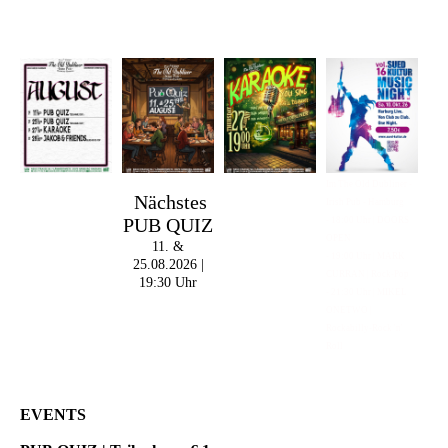
Im The Old Dubliner -
Nächstes
Irish Pub - Hamburg
PUB QUIZ
- 18:00 Uhr | DOORS
OPEN
11. &
- 19:00 Uhr | MARK
25.08.2026 |
CURRAN | Rock-Pop
19:30 Uhr
- 21:30 Uhr | MIKEL
ONETWO |
Rockabilly-Rock 'n'
Roll
EVENTS