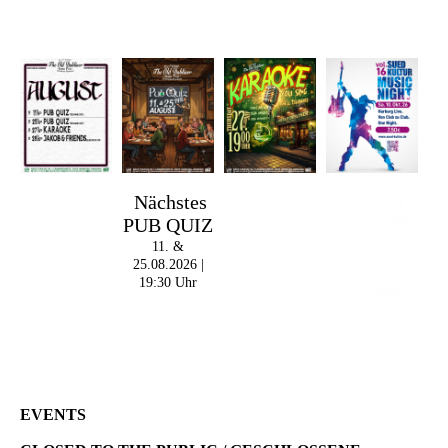
Im The Old Dubliner -
Nächstes
Irish Pub - Hamburg
PUB QUIZ
- 18:00 Uhr | DOORS
OPEN
11. &
- 19:00 Uhr | MARK
25.08.2026 |
CURRAN | Rock-Pop
19:30 Uhr
- 21:30 Uhr | MIKEL
ONETWO |
Rockabilly-Rock 'n'
Roll
EVENTS