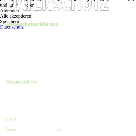
und zu optimieren.
Ablehnen
Alle akzeptieren
Speichern
Datenschutzerklärung
Datenschutz
Diese Datenschutzerklärung klärt Sie über die Art, den Umfang und Zweck der
Verarbeitung von personenbezogenen Daten (nachfolgend kurz „Daten“) im Rahmen
der Erbringung unserer Leistungen sowie innerhalb unseres Onlineangebotes und der
mit ihm verbundenen Webseiten, Funktionen und Inhalte sowie externen
Onlinepräsenzen, wie z.B. unser Social Media Profile auf (nachfolgend gemeinsam
bezeichnet als „Onlineangebot“). Im Hinblick auf die verwendeten Begrifflichkeiten,
wie z.B. „Verarbeitung“ oder „Verantwortlicher“ verweisen wir auf die Definitionen
im Art. 4 der Datenschutzgrundverordnung (DSGVO).
Verantwortlicher
The Old Dubliner - Irish Pub - Hamburg
Kirsten Czeskleba-Huuck & Christina Lürken GbR
Neue Straße 58 // Lämmertwiete
21073 Hamburg-Harburg, Deutschland
E-Mail:
info@olddubliner.de
Telefon
: +49 (0)40 – 77 11 04 45 |
Fax
: +49 (0)40 – 71 66 81 20