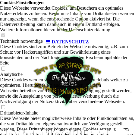
Cookie-Einstellungen
Diese Webseite verwendet Cookies, um Besuchern ein optimales
Nutzererlebnis zu bieten. Bestimmte Inhalte von Drittanbietern werden
nur angezeigt, wenn die entsprechende Option aktiviert ist. Die
Datenverarbeitung kann dann auch in einem Drittland erfolgen.
Weitere Informationen hierzu in der Datenschutzerklärung.
Technisch notwendige
DATENSCHUTZ
Diese Cookies sind zum Betrieb der Webseite notwendig, z.B. zum
Schutz vor Hackerangriffen und zur Gewährleistung eines
konsistenten und der Nachfrage angepassten Erscheinungsbilds der
Seite.
Analytische
Diese Cookies werden verwendet, um das Nutzererlebnis weiter zu
optimieren. Hierunter fallen auch Statistiken, die dem
Webseitenbetreiber von Drittanbietern zur Verfügung gestellt werden,
sowie die Ausspielung von personalisierter Werbung durch die
Nachverfolgung der Nutzeraktivität über verschiedene Webseiten.
Drittanbieter-Inhalte
Diese Webseite bietet möglicherweise Inhalte oder Funktionalitäten an,
die von Drittanbietern eigenverantwortlich zur Verfügung gestellt
werden. Diese Drittanbieter können eigene Cookies setzen, z.B. um
die Nutzeraktivität zu verfolgen oder ihre Angebote zu personalisieren