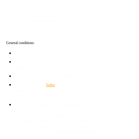
Dear musicians, every Friday and Saturday we offer our guests a wide range of
music.
You want to play with us with your band or solo / duo? Please send us your
application to info@olddubliner.de.
Please understand if we don't get back to you right away.
General conditions:
You can offer a programme of
3 x 45 minutes
?
You can get our guests in the right mood from 9:30 p.m. to 12:30 a.m.
(possibly until 1 a.m.)?
There is a fixed fee (plus tax) + collection of hats.
We need a completed
Set
list
for the GEMA. If you have an account with
GEMA, we will send you a link shortly before the gig to upload your GEMA
list on your own.
For your invoice please use our billing address:
The Old Dubliner - Irish Pub - Hamburg
Kirsten Czeskleba-Huuck & Christina Lürken GbR
Neue Straße 58 / Lämmertwiete
21073 Hamburg-Harburg