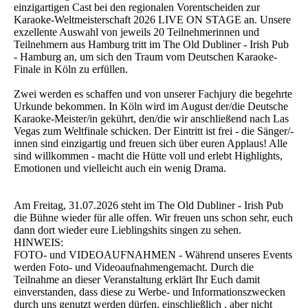
einzigartigen Cast bei den regionalen Vorentscheiden zur
Karaoke-Weltmeisterschaft 2026 LIVE ON STAGE an. Unsere
exzellente Auswahl von jeweils 20 Teilnehmerinnen und
Teilnehmern aus Hamburg tritt im The Old Dubliner - Irish Pub
- Hamburg an, um sich den Traum vom Deutschen Karaoke-
Finale in Köln zu erfüllen.
Zwei werden es schaffen und von unserer Fachjury die begehrte
Urkunde bekommen. In Köln wird im August der/die Deutsche
Karaoke-Meister/in gekührt, den/die wir anschließend nach Las
Vegas zum Weltfinale schicken. Der Eintritt ist frei - die Sänger/-
innen sind einzigartig und freuen sich über euren Applaus! Alle
sind willkommen - macht die Hütte voll und erlebt Highlights,
Emotionen und vielleicht auch ein wenig Drama.
Am Freitag, 31.07.2026 steht im The Old Dubliner - Irish Pub
die Bühne wieder für alle offen. Wir freuen uns schon sehr, euch
dann dort wieder eure Lieblingshits singen zu sehen.
HINWEIS:
FOTO- und VIDEOAUFNAHMEN - Während unseres Events
werden Foto- und Videoaufnahmengemacht. Durch die
Teilnahme an dieser Veranstaltung erklärt Ihr Euch damit
einverstanden, dass diese zu Werbe- und Informationszwecken
durch uns genutzt werden dürfen, einschließlich , aber nicht