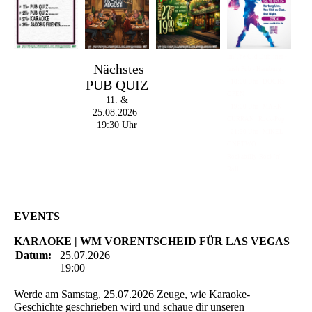
Im The Old Dubliner -
Nächstes
Irish Pub - Hamburg
PUB QUIZ
- 18:00 Uhr | DOORS
OPEN
11. &
- 19:00 Uhr | MARK
25.08.2026 |
CURRAN | Rock-Pop
19:30 Uhr
- 21:30 Uhr | MIKEL
ONETWO |
Rockabilly-Rock 'n'
Roll
EVENTS
KARAOKE | WM VORENTSCHEID FÜR LAS VEGAS
Datum:
25.07.2026
19:00
Werde am Samstag, 25.07.2026 Zeuge, wie Karaoke-
Geschichte geschrieben wird und schaue dir unseren