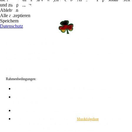
und zu optimieren.
Ablehnen
Alle akzeptieren
Speichern
Datenschutz
Liebe Musiker, jeden Freitag und Samstag bieten wir unseren Gästen ein
breitgefächertes Angebot an Musik.
Du willst mit deiner Band oder Solo / Duo bei uns spielen? Schicke uns gerne deine
Bewerbung an info@olddubliner.de.
Bitte hab Verständnis, wenn wir uns nicht gleich bei dir / euch zurück melden.
Rahmenbedingungen:
Du / Ihr kannst / könnt ein Programm von 3 x 45 Minuten anbieten?
Du / Ihr kannst / könnt von 21:30 - 00:30 Uhr (ggf. bis 1 Uhr) unsere Gäste
in Stimmung bringen?
Es gibt eine Festgage (zzgl. Steuer) + Hutsammlung
Wir brauchen für die GEMA
eine ausgefüllte
Musikfolgeliste
.
Sollte(s)t Du /
Ihr bei der GEMA ein Konto haben, schicken wir Euch einen Link kurz vor
dem Gig, um Eure GEMA-Liste eigenständig hochzuladen.