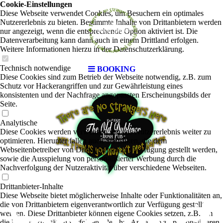
Cookie-Einstellungen
Diese Webseite verwendet Cookies, um Besuchern ein optimales
Nutzererlebnis zu bieten. Bestimmte Inhalte von Drittanbietern werden
nur angezeigt, wenn die entsprechende Option aktiviert ist. Die
Datenverarbeitung kann dann auch in einem Drittland erfolgen.
Weitere Informationen hierzu in der Datenschutzerklärung.
Technisch notwendige
BOOKING
Diese Cookies sind zum Betrieb der Webseite notwendig, z.B. zum
Schutz vor Hackerangriffen und zur Gewährleistung eines
konsistenten und der Nachfrage angepassten Erscheinungsbilds der
Seite.
Analytische
Diese Cookies werden verwendet, um das Nutzererlebnis weiter zu
optimieren. Hierunter fallen auch Statistiken, die dem
Webseitenbetreiber von Drittanbietern zur Verfügung gestellt werden,
sowie die Ausspielung von personalisierter Werbung durch die
Nachverfolgung der Nutzeraktivität über verschiedene Webseiten.
Drittanbieter-Inhalte
Diese Webseite bietet möglicherweise Inhalte oder Funktionalitäten an,
die von Drittanbietern eigenverantwortlich zur Verfügung gestellt
werden. Diese Drittanbieter können eigene Cookies setzen, z.B. um
die Nutzeraktivität zu verfolgen oder ihre Angebote zu personalisieren