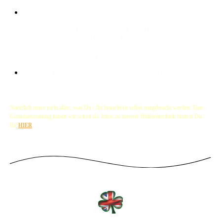
Für Eure Rechnung verwendet bitte unsere Rechnungsadresse:
The Old Dubliner - Irish Pub - Hamburg
Kirsten Czeskleba-Huuck & Christina Lürken GbR
Neue Straße 58 / Lämmertwiete
21073 Hamburg-Harburg
Wir zahlen keine Gage in bar aus.
Rechnungen bitte mit Bankdaten
versehen, um diese an Euch zu überweisen. Kann vorab auch per E-Mail
geschickt werden.
Natürlich muss nicht alles, was Du / Ihr brauch(s)t selbst mitgebracht werden. Eine
Grundausstattung haben wir schon da.
Infos zu unserer Bühnentechnik findest Du /
Ihr
HIER