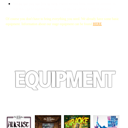
W
e do not pay out fees in cash
. Please include bank details on invoices so
that they can be transferred to you. Can also be sent by e-mail in advance.
Of course you don't have to bring everything you need. We already have some basic
equipment. Information about our stage equipment can be found
HERE