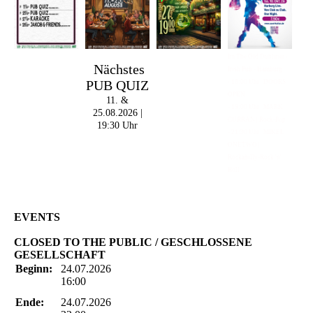
Im The Old Dubliner -
Nächstes
Irish Pub - Hamburg
PUB QUIZ
- 18:00 Uhr | DOORS
OPEN
11. &
- 19:00 Uhr | MARK
25.08.2026 |
CURRAN | Rock-Pop
19:30 Uhr
- 21:30 Uhr | MIKEL
ONETWO |
Rockabilly-Rock 'n'
Roll
EVENTS
CLOSED TO THE PUBLIC / GESCHLOSSENE
GESELLSCHAFT
Beginn:
24.07.2026
16:00
Ende:
24.07.2026