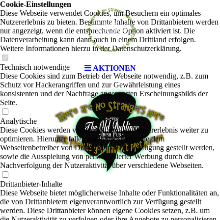
Cookie-Einstellungen
Diese Webseite verwendet Cookies, um Besuchern ein optimales
Nutzererlebnis zu bieten. Bestimmte Inhalte von Drittanbietern werden
nur angezeigt, wenn die entsprechende Option aktiviert ist. Die
Datenverarbeitung kann dann auch in einem Drittland erfolgen.
Weitere Informationen hierzu in der Datenschutzerklärung.
Technisch notwendige
AKTIONEN
Diese Cookies sind zum Betrieb der Webseite notwendig, z.B. zum
Schutz vor Hackerangriffen und zur Gewährleistung eines
konsistenten und der Nachfrage angepassten Erscheinungsbilds der
Seite.
Analytische
Diese Cookies werden verwendet, um das Nutzererlebnis weiter zu
optimieren. Hierunter fallen auch Statistiken, die dem
Webseitenbetreiber von Drittanbietern zur Verfügung gestellt werden,
sowie die Ausspielung von personalisierter Werbung durch die
Nachverfolgung der Nutzeraktivität über verschiedene Webseiten.
Drittanbieter-Inhalte
Diese Webseite bietet möglicherweise Inhalte oder Funktionalitäten an,
die von Drittanbietern eigenverantwortlich zur Verfügung gestellt
werden. Diese Drittanbieter können eigene Cookies setzen, z.B. um
die Nutzeraktivität zu verfolgen oder ihre Angebote zu personalisieren