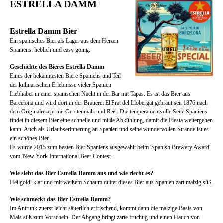
ESTRELLA DAMM
Estrella Damm Bier
Ein spanisches Bier als Lager aus dem Herzen
Spaniens: lieblich und easy going.
Geschichte des Bieres Estrella Damm
Eines der bekanntesten Biere Spaniens und Teil
der kulinarischen Erlebnisse vieler Spanien
Liebhaber in einer spanischen Nacht in der Bar mit Tapas. Es ist das Bier aus
Barcelona und wird dort in der Brauerei El Prat del Llobergat gebraut seit 1876 nach
dem Originalrezept mit Gerstenmalz und Reis. Die temperamentvolle Seite Spaniens
findet in diesem Bier eine schnelle und milde Abkühlung, damit die Fiesta weitergehen
kann. Auch als Urlaubserinnerung an Spanien und seine wundervollen Strände ist es
ein schönes Bier.
Es wurde 2015 zum besten Bier Spaniens ausgewählt beim 'Spanish Brewery Award'
vom 'New York International Beer Contest'.
Wie sieht das Bier Estrella Damm aus und wie riecht es?
Hellgold, klar und mit weißem Schaum duftet dieses Bier aus Spanien zart malzig süß.
Wie schmeckt das Bier Estrella Damm?
Im Antrunk zuerst leicht säuerlich erfrischend, kommt dann die malzige Basis von
Mais süß zum Vorschein. Der Abgang bringt zarte fruchtig und einen Hauch von