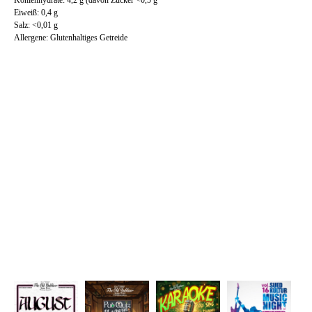
Kohlenhydrate: 4,2 g (davon Zucker <0,5 g
Eiweiß: 0,4 g
Salz: <0,01 g
Allergene: Glutenhaltiges Getreide