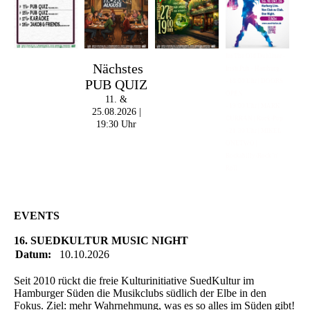
Im The Old Dubliner -
Nächstes
Irish Pub - Hamburg
PUB QUIZ
- 18:00 Uhr | DOORS
OPEN
11. &
- 19:00 Uhr | MARK
25.08.2026 |
CURRAN | Rock-Pop
19:30 Uhr
- 21:30 Uhr | MIKEL
ONETWO |
Rockabilly-Rock 'n'
Roll
EVENTS
16. SUEDKULTUR MUSIC NIGHT
Datum:
10.10.2026
Seit 2010 rückt die freie Kulturinitiative SuedKultur im
Hamburger Süden die Musikclubs südlich der Elbe in den
Fokus. Ziel: mehr Wahrnehmung, was es so alles im Süden gibt!