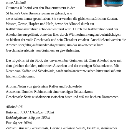
ohne Alkohol!
Guinness 0.0 wird von den Brauermeistern in der
St James's Gate Brewery genau so gebraut, wie
sie es schon immer getan haben. Sie verwenden die gleichen natürlichen Zutaten:
Wasser, Gerste, Hopfen und Hefe, bevor der Alkohol durch ein
Kaltfiltrationsverfahren schonend entfernt wird. Durch die Kaltfiltration wird der
Alkohol herausgefiltert, ohne das Bier durch Wärmeeinwirkung zu beeinträchtigen –
so bleiben der volle Geschmack und sein Charakter erhalten. Anschließend werden die
Aromen sorgfältig aufeinander abgestimmt, um das unverwechselbare
Geschmackserlebnis von Guinness zu gewährleisten.
Das Ergebnis ist ein Stout, das unverkennbar Guinness ist. Ohne Alkohol, aber mit
dem gleichen dunklen, rubinroten Aussehen und der cremigen Schaumkrone. Mit
Noten von Kaffee und Schokolade, sanft ausbalanciert zwischen bitter und süß mit
leichten Röstaromen.
Aroma; Noten von geröstetem Kaffee und Schokolade
Aussehen: Dunkles Rubinrot mit einer cremigen Schaumkrone
Geschmack: Sanft ausbalanciert zwischen bitter und süß mit leichten Röstaromen
Alkohol: 0%
Kalorien: 71kJ / 17kcal per 100ml
Kohlenhydrate: 3.8g per 100ml
Fett: 0g per 100ml
Zutaten: Wasser, Gerstenmalz, Gerste, Geröstete Gerste, Fruktose, Natürliches