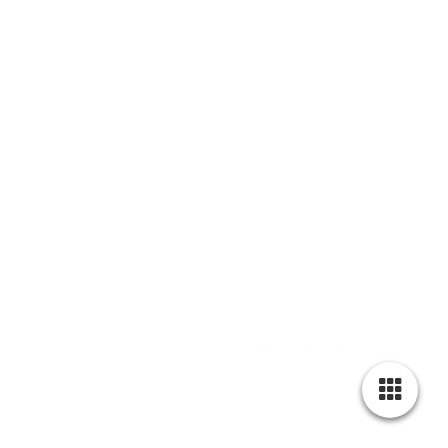
web: www.olddubliner.de
e-mail: info@olddubliner.de
© 1997 - 2026 | The Old Dubliner - Irish Pub – Hamburg
-Harburg
design by
DWARV-
DESIGN
IMPRESSUM
|
DATENSCHUTZ