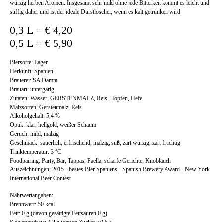
würzig herben Aromen. Insgesamt sehr mild ohne jede Bitterkeit kommt es leicht und
süffig daher und ist der ideale Durstlöscher, wenn es kalt getrunken wird.
0,3 L = € 4,20
0,5 L = € 5,90
Biersorte: Lager
Herkunft: Spanien
Brauerei: SA Damm
Brauart: untergärig
Zutaten: Wasser, GERSTENMALZ, Reis, Hopfen, Hefe
Malzsorten: Gerstenmalz, Reis
Alkoholgehalt: 5,4 %
Optik: klar, hellgold, weißer Schaum
Geruch: mild, malzig
Geschmack: säuerlich, erfrischend, malzig, süß, zart würzig, zart fruchtig
Trinktemperatur: 3 °C
Foodpairing: Party, Bar, Tappas, Paella, scharfe Gerichte, Knoblauch
Auszeichnungen: 2015 - bestes Bier Spaniens - Spanish Brewery Award - New York
International Beer Contest
Nährwertangaben:
Brennwert: 50 kcal
Fett: 0 g (davon gesättigte Fettsäuren 0 g)