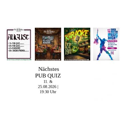
Im The Old Dubliner -
Nächstes
Irish Pub - Hamburg
PUB QUIZ
- 18:00 Uhr | DOORS
OPEN
11. &
- 19:00 Uhr | MARK
25.08.2026 |
CURRAN | Rock-Pop
19:30 Uhr
- 21:30 Uhr | MIKEL
ONETWO |
Rockabilly-Rock 'n'
Roll