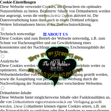
Cookie-Einstellungen
Diese Webseite verwendet Cookies, um Besuchern ein optimales
Nutzererlebnis zu bieten. Bestimmte Inhalte von Drittanbietern werden
nur angezeigt, wenn die entsprechende Option aktiviert ist. Die
Datenverarbeitung kann dann auch in einem Drittland erfolgen.
Weitere Informationen hierzu in der Datenschutzerklärung.
Technisch notwendige
ABOUT US
Diese Cookies sind zum Betrieb der Webseite notwendig, z.B. zum
Schutz vor Hackerangriffen und zur Gewährleistung eines
konsistenten und der Nachfrage angepassten Erscheinungsbilds der
Seite.
Analytische
Diese Cookies werden verwendet, um das Nutzererlebnis weiter zu
optimieren. Hierunter fallen auch Statistiken, die dem
Webseitenbetreiber von Drittanbietern zur Verfügung gestellt werden,
sowie die Ausspielung von personalisierter Werbung durch die
Nachverfolgung der Nutzeraktivität über verschiedene Webseiten.
Drittanbieter-Inhalte
Diese Webseite bietet möglicherweise Inhalte oder Funktionalitäten an,
Du hast Fragen, willst einen Tisch reservieren oder hast etwas anderes
die von Drittanbietern eigenverantwortlich zur Verfügung gestellt
auf dem Herzen?
werden. Diese Drittanbieter können eigene Cookies setzen, z.B. um
die Nutzeraktivität zu verfolgen oder ihre Angebote zu personalisieren