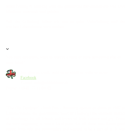
Jeden Freitag & Samstag wird das gemütliche Beisammensein von Live
Musikern untermalt und gefeiert.
Seit der Gründung haben wir uns zu guter Unterhaltung und der
irischen Lebensfreude verschrieben.
You have questions, want to reserve a table or have something else on
your mind?
Just give us a call, send us an email or write to us on
Facebook
.
E-mail: info@olddubliner.de
Phone: +4940 77 11 04 45
"The Old Dubliner" - Irish Pub - Hamburg opened its doors in 1997 in
Lämmertwiete, the gastronomic heart of Harburg (the southern district
of Hamburg) for all friends and lovers of Irish culture and joy. From
the very beginning, it was a focal point for all those who loved good
music, Irish life and conviviality and wanted to be a part of it. It was