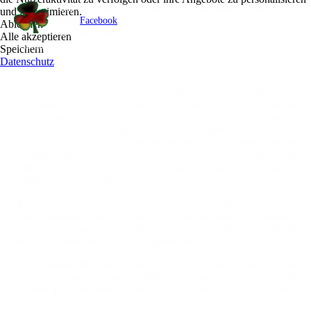
Ruf uns einfach an, schick eine E-Mail oder schreibe uns
und zu optimieren.
über
Facebook
.
Ablehnen
E-Mail: info@olddubliner.de
Alle akzeptieren
Telefon: 040 77 11 04 45
Speichern
Datenschutz
Das "The Old Dubliner" - Irish Pub - Hamburg öffnete 1997 in der
Lämmertwiete, dem Gastroherzen von Harburg (dem südlichen
Stadtteil von Hamburg) die Türen für alle Freunde und Liebhaber der
irischen Kultur und Freude. Schon von Beginn an war es ein
Anlaufpunkt für alle, die gute Musik, das irische Leben und die
Geselligkeit liebten und ein Teil davon sein wollten. Es war das zweite
Irish Pub von Noel und Mercedes Redmond, dass neben dem in
Lüneburg eröffnet wurde.
Hier kann jeder ein frisch gezapftes Guinness, Kilkenny, Strongbow
Cider, Newcastle Brown Ale, Murphy's Irish Red oder sogar Heineken
Pils in gemütlicher Runde genießen. Wer gerne irische und schottische
Whisk(e)ys verkosten will, ist hier genau richtig.
Im November 2007 übernahmen Kirsten & Christina den Pub und
führten die Traditionen weiter. Beide haben vorher auch im The Old
Dubliner gearbeitet, wobei Kirsten schon seit 1999 die Leitung des Irish
Pubs hatte.