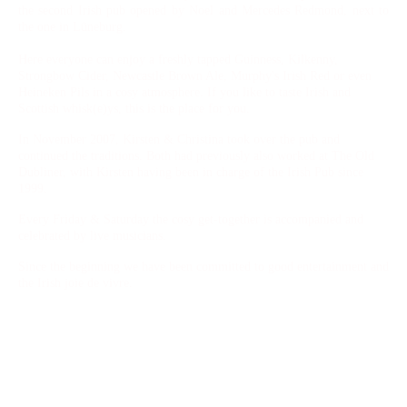
the second Irish pub opened by Noel and Mercedes Redmond, next to
the one in Lüneburg.
Here everyone can enjoy a freshly tapped Guinness, Kilkenny,
Strongbow Cider, Newcastle Brown Ale, Murphy's Irish Red or even
Heineken Pils in a cosy atmosphere. If you like to taste Irish and
Scottish whisk(e)ys, this is the place for you.
In November 2007, Kirsten & Christina took over the pub and
continued the traditions. Both had previously also worked at The Old
Dubliner, with Kirsten having been in charge of the Irish Pub since
1999.
Every Friday & Saturday the cosy get-together is accompanied and
celebrated by live musicians.
Since the beginning we have been committed to good entertainment and
the Irish joie de vivre.