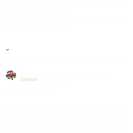
Jeden Freitag & Samstag wird das gemütliche Beisammensein von Live
Musikern untermalt und gefeiert.
Seit der Gründung haben wir uns zu guter Unterhaltung und der
irischen Lebensfreude verschrieben.
You have questions, want to reserve a table or have something else on
your mind?
Just give us a call, send us an email or write to us on
Facebook
.
E-mail: info@olddubliner.de
Phone: +4940 77 11 04 45
"The Old Dubliner" - Irish Pub - Hamburg opened its doors in 1997 in
Lämmertwiete, the gastronomic heart of Harburg (the southern district
of Hamburg) for all friends and lovers of Irish culture and joy. From
the very beginning, it was a focal point for all those who loved good
music, Irish life and conviviality and wanted to be a part of it. It was