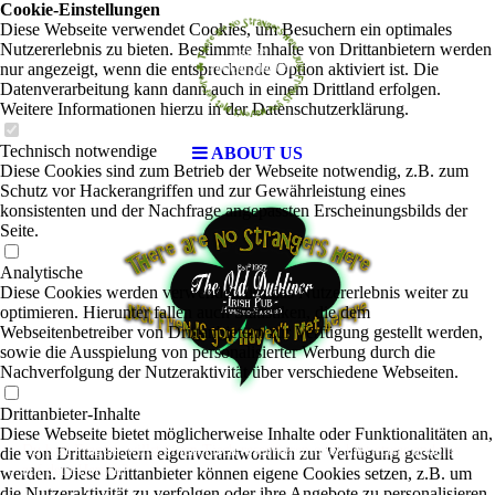
Cookie-Einstellungen
Diese Webseite verwendet Cookies, um Besuchern ein optimales
Nutzererlebnis zu bieten. Bestimmte Inhalte von Drittanbietern werden
nur angezeigt, wenn die entsprechende Option aktiviert ist. Die
Datenverarbeitung kann dann auch in einem Drittland erfolgen.
Weitere Informationen hierzu in der Datenschutzerklärung.
Technisch notwendige
ABOUT US
Diese Cookies sind zum Betrieb der Webseite notwendig, z.B. zum
Schutz vor Hackerangriffen und zur Gewährleistung eines
konsistenten und der Nachfrage angepassten Erscheinungsbilds der
Seite.
Analytische
Diese Cookies werden verwendet, um das Nutzererlebnis weiter zu
optimieren. Hierunter fallen auch Statistiken, die dem
Webseitenbetreiber von Drittanbietern zur Verfügung gestellt werden,
sowie die Ausspielung von personalisierter Werbung durch die
Nachverfolgung der Nutzeraktivität über verschiedene Webseiten.
Drittanbieter-Inhalte
Diese Webseite bietet möglicherweise Inhalte oder Funktionalitäten an,
Du hast Fragen, willst einen Tisch reservieren oder hast etwas anderes
die von Drittanbietern eigenverantwortlich zur Verfügung gestellt
auf dem Herzen?
werden. Diese Drittanbieter können eigene Cookies setzen, z.B. um
die Nutzeraktivität zu verfolgen oder ihre Angebote zu personalisieren