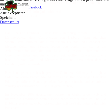
Ruf uns einfach an, schick eine E-Mail oder schreibe uns
und zu optimieren.
über
Facebook
.
Ablehnen
E-Mail: info@olddubliner.de
Alle akzeptieren
Telefon: 040 77 11 04 45
Speichern
Datenschutz
Das "The Old Dubliner" - Irish Pub - Hamburg öffnete 1997 in der
Lämmertwiete, dem Gastroherzen von Harburg (dem südlichen
Stadtteil von Hamburg) die Türen für alle Freunde und Liebhaber der
irischen Kultur und Freude. Schon von Beginn an war es ein
Anlaufpunkt für alle, die gute Musik, das irische Leben und die
Geselligkeit liebten und ein Teil davon sein wollten. Es war das zweite
Irish Pub von Noel und Mercedes Redmond, dass neben dem in
Lüneburg eröffnet wurde.
Hier kann jeder ein frisch gezapftes Guinness, Kilkenny, Strongbow
Cider, Newcastle Brown Ale, Murphy's Irish Red oder sogar Heineken
Pils in gemütlicher Runde genießen. Wer gerne irische und schottische
Whisk(e)ys verkosten will, ist hier genau richtig.
Im November 2007 übernahmen Kirsten & Christina den Pub und
führten die Traditionen weiter. Beide haben vorher auch im The Old
Dubliner gearbeitet, wobei Kirsten schon seit 1999 die Leitung des Irish
Pubs hatte.