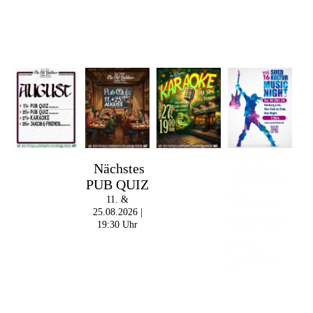
Im The Old Dubliner -
Nächstes
Irish Pub - Hamburg
PUB QUIZ
- 18:00 Uhr | DOORS
OPEN
11. &
- 19:00 Uhr | MARK
25.08.2026 |
CURRAN | Rock-Pop
19:30 Uhr
- 21:30 Uhr | MIKEL
ONETWO |
Rockabilly-Rock 'n'
Roll