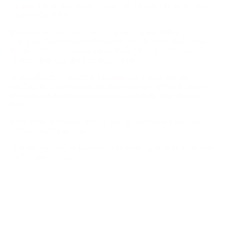
the second Irish pub opened by Noel and Mercedes Redmond, next to
the one in Lüneburg.
Here everyone can enjoy a freshly tapped Guinness, Kilkenny,
Strongbow Cider, Newcastle Brown Ale, Murphy's Irish Red or even
Heineken Pils in a cosy atmosphere. If you like to taste Irish and
Scottish whisk(e)ys, this is the place for you.
In November 2007, Kirsten & Christina took over the pub and
continued the traditions. Both had previously also worked at The Old
Dubliner, with Kirsten having been in charge of the Irish Pub since
1999.
Every Friday & Saturday the cosy get-together is accompanied and
celebrated by live musicians.
Since the beginning we have been committed to good entertainment and
the Irish joie de vivre.