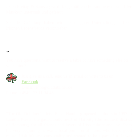
Jeden Freitag & Samstag wird das gemütliche Beisammensein von Live
Musikern untermalt und gefeiert.
Seit der Gründung haben wir uns zu guter Unterhaltung und der
irischen Lebensfreude verschrieben.
You have questions, want to reserve a table or have something else on
your mind?
Just give us a call, send us an email or write to us on
Facebook
.
E-mail: info@olddubliner.de
Phone: +4940 77 11 04 45
"The Old Dubliner" - Irish Pub - Hamburg opened its doors in 1997 in
Lämmertwiete, the gastronomic heart of Harburg (the southern district
of Hamburg) for all friends and lovers of Irish culture and joy. From
the very beginning, it was a focal point for all those who loved good
music, Irish life and conviviality and wanted to be a part of it. It was