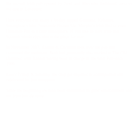
the second Irish pub opened by Noel and Mercedes Redmond, next to
the one in Lüneburg.
Here everyone can enjoy a freshly tapped Guinness, Kilkenny,
Strongbow Cider, Newcastle Brown Ale, Murphy's Irish Red or even
Heineken Pils in a cosy atmosphere. If you like to taste Irish and
Scottish whisk(e)ys, this is the place for you.
In November 2007, Kirsten & Christina took over the pub and
continued the traditions. Both had previously also worked at The Old
Dubliner, with Kirsten having been in charge of the Irish Pub since
1999.
Every Friday & Saturday the cosy get-together is accompanied and
celebrated by live musicians.
Since the beginning we have been committed to good entertainment and
the Irish joie de vivre.