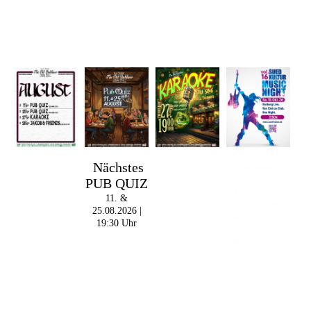
Im The Old Dubliner -
Nächstes
Irish Pub - Hamburg
PUB QUIZ
- 18:00 Uhr | DOORS
OPEN
11. &
- 19:00 Uhr | MARK
25.08.2026 |
CURRAN | Rock-Pop
19:30 Uhr
- 21:30 Uhr | MIKEL
ONETWO |
Rockabilly-Rock 'n'
Roll