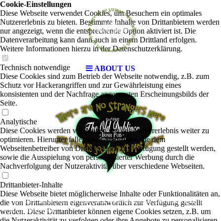
Cookie-Einstellungen
Diese Webseite verwendet Cookies, um Besuchern ein optimales
Nutzererlebnis zu bieten. Bestimmte Inhalte von Drittanbietern werden
nur angezeigt, wenn die entsprechende Option aktiviert ist. Die
Datenverarbeitung kann dann auch in einem Drittland erfolgen.
Weitere Informationen hierzu in der Datenschutzerklärung.
Technisch notwendige
ABOUT US
Diese Cookies sind zum Betrieb der Webseite notwendig, z.B. zum
Schutz vor Hackerangriffen und zur Gewährleistung eines
konsistenten und der Nachfrage angepassten Erscheinungsbilds der
Seite.
Analytische
Diese Cookies werden verwendet, um das Nutzererlebnis weiter zu
optimieren. Hierunter fallen auch Statistiken, die dem
Webseitenbetreiber von Drittanbietern zur Verfügung gestellt werden,
sowie die Ausspielung von personalisierter Werbung durch die
Nachverfolgung der Nutzeraktivität über verschiedene Webseiten.
Drittanbieter-Inhalte
Diese Webseite bietet möglicherweise Inhalte oder Funktionalitäten an,
Du hast Fragen, willst einen Tisch reservieren oder hast etwas anderes
die von Drittanbietern eigenverantwortlich zur Verfügung gestellt
auf dem Herzen?
werden. Diese Drittanbieter können eigene Cookies setzen, z.B. um
die Nutzeraktivität zu verfolgen oder ihre Angebote zu personalisieren