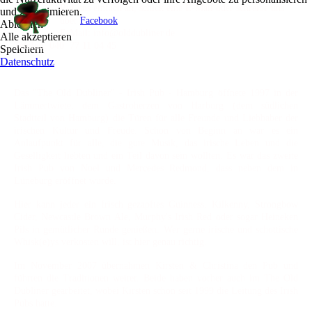
Ruf uns einfach an, schick eine E-Mail oder schreibe uns
und zu optimieren.
über
Facebook
.
Ablehnen
E-Mail: info@olddubliner.de
Alle akzeptieren
Telefon: 040 77 11 04 45
Speichern
Datenschutz
Das "The Old Dubliner" - Irish Pub - Hamburg öffnete 1997 in der
Lämmertwiete, dem Gastroherzen von Harburg (dem südlichen
Stadtteil von Hamburg) die Türen für alle Freunde und Liebhaber der
irischen Kultur und Freude. Schon von Beginn an war es ein
Anlaufpunkt für alle, die gute Musik, das irische Leben und die
Geselligkeit liebten und ein Teil davon sein wollten. Es war das zweite
Irish Pub von Noel und Mercedes Redmond, dass neben dem in
Lüneburg eröffnet wurde.
Hier kann jeder ein frisch gezapftes Guinness, Kilkenny, Strongbow
Cider, Newcastle Brown Ale, Murphy's Irish Red oder sogar Heineken
Pils in gemütlicher Runde genießen. Wer gerne irische und schottische
Whisk(e)ys verkosten will, ist hier genau richtig.
Im November 2007 übernahmen Kirsten & Christina den Pub und
führten die Traditionen weiter. Beide haben vorher auch im The Old
Dubliner gearbeitet, wobei Kirsten schon seit 1999 die Leitung des Irish
Pubs hatte.