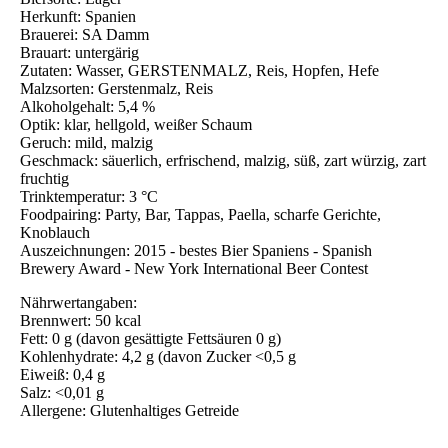
Herkunft: Spanien
Brauerei: SA Damm
Brauart: untergärig
Zutaten: Wasser, GERSTENMALZ, Reis, Hopfen, Hefe
Malzsorten: Gerstenmalz, Reis
Alkoholgehalt: 5,4 %
Optik: klar, hellgold, weißer Schaum
Geruch: mild, malzig
Geschmack: säuerlich, erfrischend, malzig, süß, zart würzig, zart
fruchtig
Trinktemperatur: 3 °C
Foodpairing: Party, Bar, Tappas, Paella, scharfe Gerichte,
Knoblauch
Auszeichnungen: 2015 - bestes Bier Spaniens - Spanish
Brewery Award - New York International Beer Contest
Nährwertangaben:
Brennwert: 50 kcal
Fett: 0 g (davon gesättigte Fettsäuren 0 g)
Kohlenhydrate: 4,2 g (davon Zucker <0,5 g
Eiweiß: 0,4 g
Salz: <0,01 g
Allergene: Glutenhaltiges Getreide