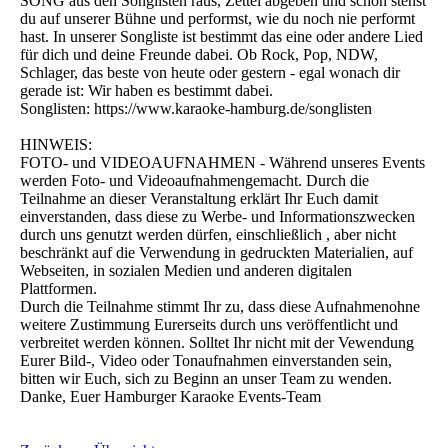
SONG aus den Songlisten raus, Zettel abgeben und schon stehst
du auf unserer Bühne und performst, wie du noch nie performt
hast. In unserer Songliste ist bestimmt das eine oder andere Lied
für dich und deine Freunde dabei. Ob Rock, Pop, NDW,
Schlager, das beste von heute oder gestern - egal wonach dir
gerade ist: Wir haben es bestimmt dabei.
Songlisten: https://www.karaoke-hamburg.de/songlisten
HINWEIS:
FOTO- und VIDEOAUFNAHMEN - Während unseres Events
werden Foto- und Videoaufnahmengemacht. Durch die
Teilnahme an dieser Veranstaltung erklärt Ihr Euch damit
einverstanden, dass diese zu Werbe- und Informationszwecken
durch uns genutzt werden dürfen, einschließlich , aber nicht
beschränkt auf die Verwendung in gedruckten Materialien, auf
Webseiten, in sozialen Medien und anderen digitalen
Plattformen.
Durch die Teilnahme stimmt Ihr zu, dass diese Aufnahmenohne
weitere Zustimmung Eurerseits durch uns veröffentlicht und
verbreitet werden können. Solltet Ihr nicht mit der Vewendung
Eurer Bild-, Video oder Tonaufnahmen einverstanden sein,
bitten wir Euch, sich zu Beginn an unser Team zu wenden.
Danke, Euer Hamburger Karaoke Events-Team