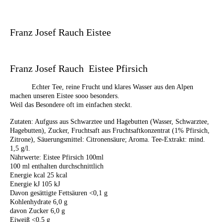
Franz Josef Rauch Eistee
Franz Josef Rauch Eistee Pfirsich
Echter Tee, reine Frucht und klares Wasser aus den Alpen
machen unseren Eistee sooo besonders.
Weil das Besondere oft im einfachen steckt.
Zutaten: Aufguss aus Schwarztee und Hagebutten (Wasser, Schwarztee,
Hagebutten), Zucker, Fruchtsaft aus Fruchtsaftkonzentrat (1% Pfirsich,
Zitrone), Säuerungsmittel: Citronensäure; Aroma. Tee-Extrakt: mind.
1,5 g/l.
Nährwerte: Eistee Pfirsich 100ml
100 ml enthalten durchschnittlich
Energie kcal 25 kcal
Energie kJ 105 kJ
Davon gesättigte Fettsäuren <0,1 g
Kohlenhydrate 6,0 g
davon Zucker 6,0 g
Eiweiß <0,5 g