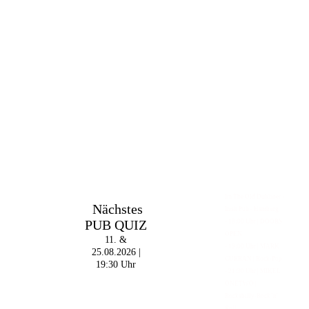
Im The Old Dubliner -
Nächstes
Irish Pub - Hamburg
PUB QUIZ
- 18:00 Uhr | DOORS
OPEN
11. &
- 19:00 Uhr | MARK
25.08.2026 |
CURRAN | Rock-Pop
19:30 Uhr
- 21:30 Uhr | MIKEL
ONETWO |
Rockabilly-Rock 'n'
Roll