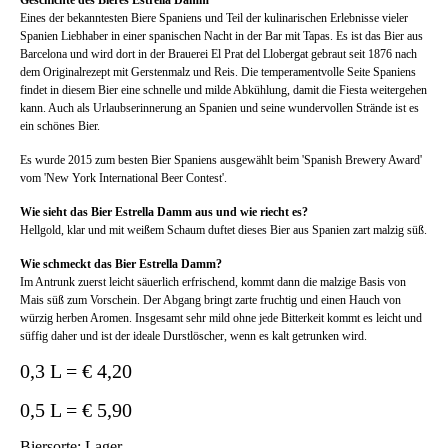
Eines der bekanntesten Biere Spaniens und Teil der kulinarischen Erlebnisse vieler
Spanien Liebhaber in einer spanischen Nacht in der Bar mit Tapas. Es ist das Bier aus
Barcelona und wird dort in der Brauerei El Prat del Llobergat gebraut seit 1876 nach
dem Originalrezept mit Gerstenmalz und Reis. Die temperamentvolle Seite Spaniens
findet in diesem Bier eine schnelle und milde Abkühlung, damit die Fiesta weitergehen
kann. Auch als Urlaubserinnerung an Spanien und seine wundervollen Strände ist es
ein schönes Bier.
Es wurde 2015 zum besten Bier Spaniens ausgewählt beim 'Spanish Brewery Award'
vom 'New York International Beer Contest'.
Wie sieht das Bier Estrella Damm aus und wie riecht es?
Hellgold, klar und mit weißem Schaum duftet dieses Bier aus Spanien zart malzig süß.
Wie schmeckt das Bier Estrella Damm?
Im Antrunk zuerst leicht säuerlich erfrischend, kommt dann die malzige Basis von
Mais süß zum Vorschein. Der Abgang bringt zarte fruchtig und einen Hauch von
würzig herben Aromen. Insgesamt sehr mild ohne jede Bitterkeit kommt es leicht und
süffig daher und ist der ideale Durstlöscher, wenn es kalt getrunken wird.
0,3 L = € 4,20
0,5 L = € 5,90
Biersorte: Lager