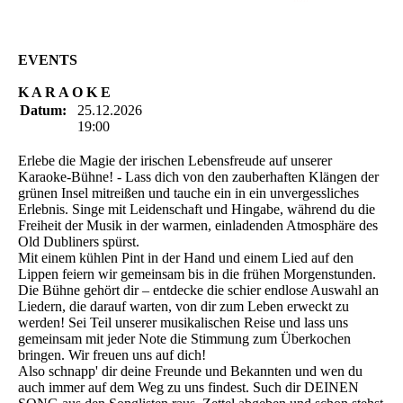
EVENTS
K A R A O K E
Datum:
25.12.2026
19:00
Erlebe die Magie der irischen Lebensfreude auf unserer
Karaoke-Bühne! - Lass dich von den zauberhaften Klängen der
grünen Insel mitreißen und tauche ein in ein unvergessliches
Erlebnis. Singe mit Leidenschaft und Hingabe, während du die
Freiheit der Musik in der warmen, einladenden Atmosphäre des
Old Dubliners spürst.
Mit einem kühlen Pint in der Hand und einem Lied auf den
Lippen feiern wir gemeinsam bis in die frühen Morgenstunden.
Die Bühne gehört dir – entdecke die schier endlose Auswahl an
Liedern, die darauf warten, von dir zum Leben erweckt zu
werden! Sei Teil unserer musikalischen Reise und lass uns
gemeinsam mit jeder Note die Stimmung zum Überkochen
bringen. Wir freuen uns auf dich!
Also schnapp' dir deine Freunde und Bekannten und wen du
auch immer auf dem Weg zu uns findest. Such dir DEINEN