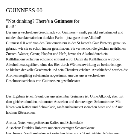
GUINNESS 00
"Not drinking? There’s a
Guinness
for
that!"
Der unverwechselbare Geschmack von Guinness – sanft, perfekt ausbalanciert und
mit der charakteristischen dunklen Farbe – jetzt ganz ohne Alkohol!
Guinness 0.0 wird von den Brauermeistern in der St James's Gate Brewery genau so
gebraut, wie sie es schon immer getan haben. Sie verwenden die gleichen natürlichen
Zutaten: Wasser, Gerste, Hopfen und Hefe, bevor der Alkohol durch ein
Kaltfiltrationsverfahren schonend entfernt wird. Durch die Kaltfiltration wird der
Alkohol herausgefiltert, ohne das Bier durch Wärmeeinwirkung zu beeinträchtigen –
so bleiben der volle Geschmack und sein Charakter erhalten. Anschließend werden die
Aromen sorgfältig aufeinander abgestimmt, um das unverwechselbare
Geschmackserlebnis von Guinness zu gewährleisten.
Das Ergebnis ist ein Stout, das unverkennbar Guinness ist. Ohne Alkohol, aber mit
dem gleichen dunklen, rubinroten Aussehen und der cremigen Schaumkrone. Mit
Noten von Kaffee und Schokolade, sanft ausbalanciert zwischen bitter und süß mit
leichten Röstaromen.
Aroma; Noten von geröstetem Kaffee und Schokolade
Aussehen: Dunkles Rubinrot mit einer cremigen Schaumkrone
Geschmack: Sanft ausbalanciert zwischen bitter und süß mit leichten Röstaromen