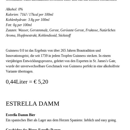
Alkohol: 0%
Kalorien: 71kJ / 17kcal per 100ml
Kohlenhydrate: 3.8g per 100ml
Fett: 0g per 100ml
Zutaten: Wasser, Gerstenmalz, Gerste, Geröstete Gerste, Fruktose, Natürliches
Aroma, Hopfenextrakt, Kohlendioxid, Stickstoff
Guinness 0.0 ist das Ergebnis von über 265 Jahren Brautradition und
Innovationsgeist, die seit 1759 in jedem Tropfen Guinness stecken. In einem
vierjährigen Entwicklungsprozess, geleitet von den Experten in St. James's Gate,
wurde der unverwechselbare Geschmack von Guinness perfekt in eine alkoholfreie
Variante übertragen.
0,44Liter = € 5,20
ESTRELLA DAMM
Estrella Damm Bier
Ein spanisches Bier als Lager aus dem Herzen Spaniens: lieblich und easy going.
Geschichte des Bieres Estrella Damm